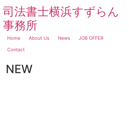
コ
司法書士横浜すずらん
ン
テ
事務所
ン
ツ
に
Home
About Us
News
JOB OFFER
ス
Contact
キ
ッ
NEW
プ