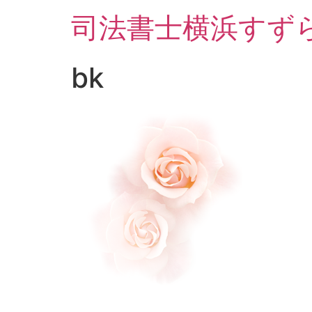
コ
司法書士横浜すず
ン
テ
ン
bk
ツ
に
ス
キ
ッ
プ