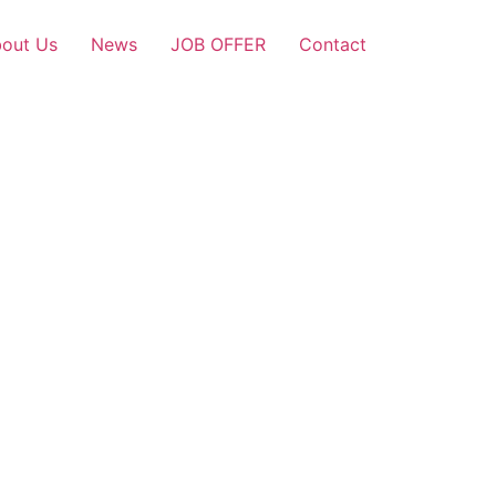
out Us
News
JOB OFFER
Contact