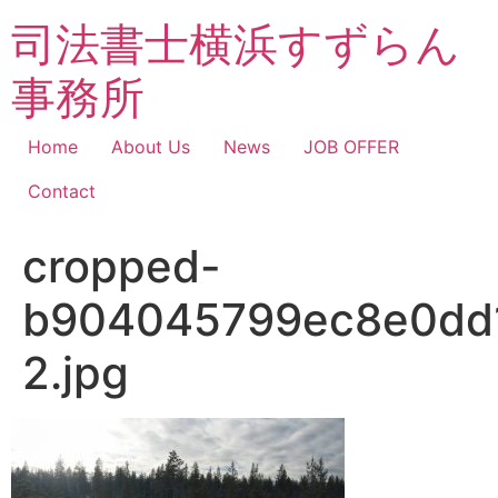
コ
司法書士横浜すずらん
ン
テ
事務所
ン
ツ
に
Home
About Us
News
JOB OFFER
ス
Contact
キ
ッ
cropped-
プ
b904045799ec8e0dd1
2.jpg