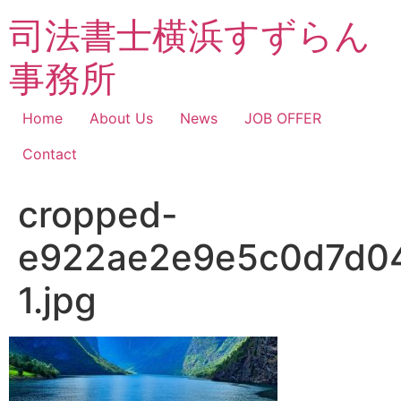
コ
司法書士横浜すずらん
ン
テ
事務所
ン
ツ
に
Home
About Us
News
JOB OFFER
ス
Contact
キ
ッ
cropped-
プ
e922ae2e9e5c0d7d04
1.jpg