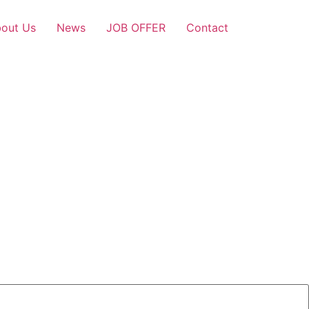
out Us
News
JOB OFFER
Contact